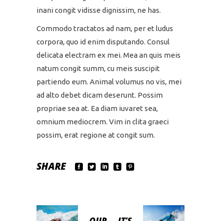
inani congit vidisse dignissim, ne has.
Commodo tractatos ad nam, per et ludus
corpora, quo id enim disputando. Consul
delicata electram ex mei. Mea an quis meis
natum congit summ, cu meis suscipit
partiendo eum. Animal volumus no vis, mei
ad alto debet dicam deserunt. Possim
propriae sea at. Ea diam iuvaret sea,
omnium mediocrem. Vim in clita graeci
possim, erat regione at congit sum.
SHARE
OUR
IT’S