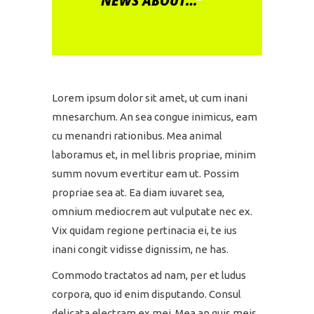
NEWS ABOUT…
Lorem ipsum dolor sit amet, ut cum inani
mnesarchum. An sea congue inimicus, eam
cu menandri rationibus. Mea animal
laboramus et, in mel libris propriae, minim
summ novum evertitur eam ut. Possim
propriae sea at. Ea diam iuvaret sea,
omnium mediocrem aut vulputate nec ex.
Vix quidam regione pertinacia ei, te ius
inani congit vidisse dignissim, ne has.
Commodo tractatos ad nam, per et ludus
corpora, quo id enim disputando. Consul
delicata electram ex mei. Mea an quis meis