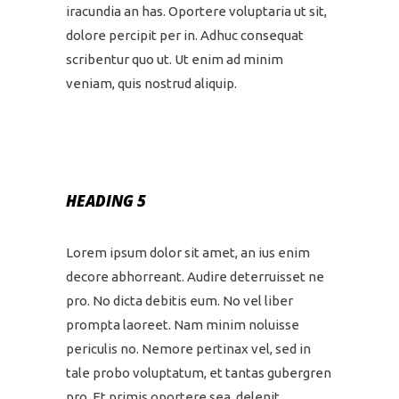
iracundia an has. Oportere voluptaria ut sit,
dolore percipit per in. Adhuc consequat
scribentur quo ut. Ut enim ad minim
veniam, quis nostrud aliquip.
HEADING 5
Lorem ipsum dolor sit amet, an ius enim
decore abhorreant. Audire deterruisset ne
pro. No dicta debitis eum. No vel liber
prompta laoreet. Nam minim noluisse
periculis no. Nemore pertinax vel, sed in
tale probo voluptatum, et tantas gubergren
pro. Et primis oportere sea, delenit